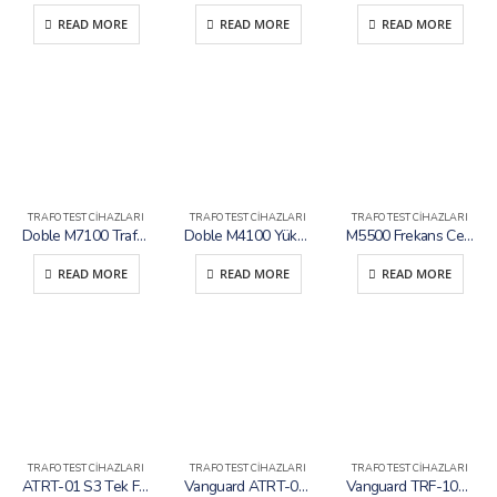
READ MORE
READ MORE
READ MORE
TRAFO TEST CIHAZLARI
TRAFO TEST CIHAZLARI
TRAFO TEST CIHAZLARI
Doble M7100 Trafo Analizörü
Doble M4100 Yüksek Gerilim Ekipmanları için Test Cihazı
M5500 Frekans Cevabı Tarama Analizörü (SFRA)
READ MORE
READ MORE
READ MORE
TRAFO TEST CIHAZLARI
TRAFO TEST CIHAZLARI
TRAFO TEST CIHAZLARI
ATRT-01 S3 Tek Fazlı Trafo Çevirme Oranı Test Cihazı
Vanguard ATRT-03 S2 – 3 Fazlı Trafo Çevirme Oranı Test Cihazı
Vanguard TRF-100 3 Fazlı Trafo Çevirme Oranı Test Cihazı