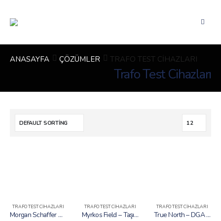
ANASAYFA
ÇÖZÜMLER
TRAFO TEST CIHAZLARI
Trafo Test Cihazları
TRAFO TEST CIHAZLARI
TRAFO TEST CIHAZLARI
TRAFO TEST CIHAZLARI
Morgan Schaffer Myrkos Lab Yağ Gaz Analiz Sistemi
Myrkos Field – Taşınabilir Yağ Gaz Analiz Sistemi
True North – DGA Yağ Standartları