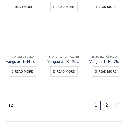
READ MORE
READ MORE
READ MORE
TRAFO TEST CIHAZLARI
TRAFO TEST CIHAZLARI
TRAFO TEST CIHAZLARI
Vanguard Tri Phase – Otomatik 3 Fazlı Trafo Çevirme Oranı Test Cihazı
Vanguard TRF-250A – 3 Fazlı Trafo Çevirme Oranı Test Cihazı
Vanguard TRF-250 – 3 Fazlı Trafo Çevirme Oranı Test Cihazı
READ MORE
READ MORE
READ MORE
1
2