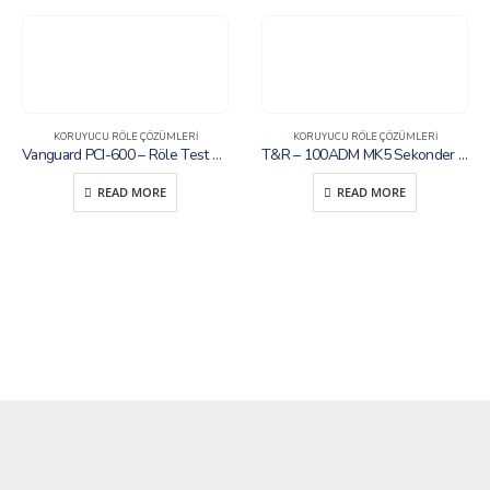
KORUYUCU RÖLE ÇÖZÜMLERI
KORUYUCU RÖLE ÇÖZÜMLERI
Vanguard PCI-600 – Röle Test Cihazı
T&R – 100ADM MK5 Sekonder Akım Enjeksiyon Test Seti
READ MORE
READ MORE